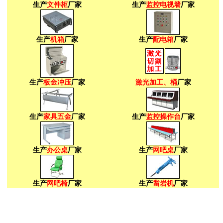
生产
文件柜
厂家
生产
监控电视墙
厂家
生产
机箱
厂家
生产
配电箱
厂家
生产
板金冲压
厂家
激光加工
、
桶
厂家
生产
家具五金
厂家
生产
监控操作台
厂家
生产
办公桌
厂家
生产
网吧桌
厂家
生产
网吧椅
厂家
生产
凿岩机
厂家