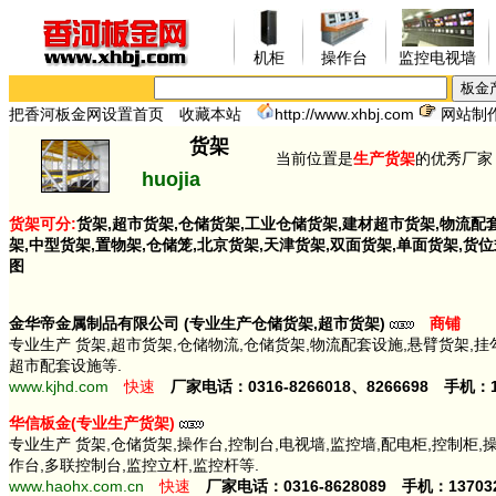
机柜
操作台
监控电视墙
把香河板金网设置首页
收藏本站
http://www.xhbj.com
网站制作：
货架
当前位置是
生产货架
的优秀厂家
huojia
货架
可分:
货架,超市货架,仓储货架,工业仓储货架,建材超市货架,物流配
架,中型货架,置物架,仓储笼,北京货架,天津货架,双面货架,单面货架,货
图
金华帝金属制品有限公司 (专业生产仓储货架,超市货架)
商铺
专业生产 货架,超市货架,仓储物流,仓储货架,物流配套设施,悬臂货架,挂
超市配套设施等.
www.kjhd.com
快速
厂家电话：0316-8266018、8266698 手机：13
华信板金(专业生产货架)
专业生产 货架,仓储货架,操作台,控制台,电视墙,监控墙,配电柜,控制柜,
作台,多联控制台,监控立杆,监控杆等.
www.haohx.com.cn
快速
厂家电话：0316-8628089 手机：137032