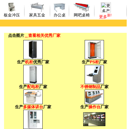
板金冲压
家具五金
办公桌
网吧桌椅
新!
更多
点击图片
＿
查看相关优秀厂家
生产
机柜
优秀厂家
生产
PS柜
厂家
生产
配电柜
厂家
不锈钢制品
厂家
生产
多媒体讲台
厂家
生产
操作台
厂家