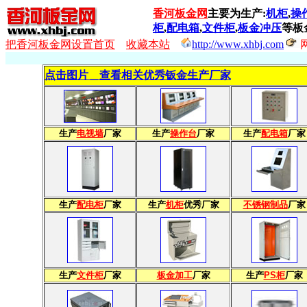
香河板金网
主要为生产:
机柜
,
操
柜
,
配电箱
,
文件柜
,
板金冲压
等板
把香河板金网设置首页
收藏本站
http://www.xhbj.com
点击图片＿查看相关优秀钣金生产厂家
生产
电视墙
厂家
生产
操作台
厂家
生产
配电箱
厂家
生产
配电柜
厂家
生产
机柜
优秀厂家
不锈钢制品
厂家
生产
文件柜
厂家
板金加工
厂家
生产
PS柜
厂家