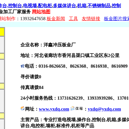
作台,控制台
,
电视墙
,
配电柜
,
多媒体讲台
,
机箱
,
不锈钢制品
,
控制
金加工厂家服务
网站地图
网站制作
：13932647658
板金新闻
工具
友情链接
板金图片搜
企业名称：洋鑫冲压板金厂
地址：河北省廊坊市香河县渠口镇工业区东2公里
电话：0316-8626658、8626368、8616938、86169
寻价请拨0
传真请拨84
24小时服务热线：13731626239、13933939286、1370
网址：
www.yxdq.com
：
yxdq@yxdq.com
主营产品：专业打造电视墙,操作台,控制台,机箱,多媒
讲台,电控柜,墙柜,标准件,机柜等产品