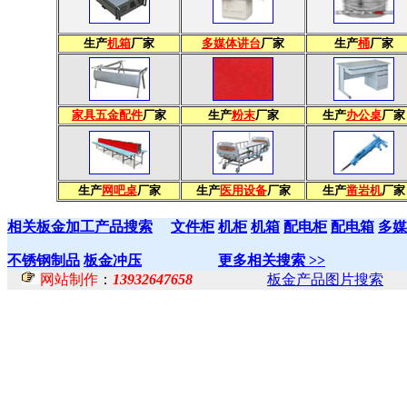
生产
机箱
厂家
多媒体讲台
厂家
生产
桶
厂家
家具五金配件
厂家
生产
粉末
厂家
生产
办公桌
厂家
生产
网吧桌
厂家
生产
医用设备
厂家
生产
凿岩机
厂家
相关板金加工产品搜索
文件柜
机柜
机箱
配电柜
配电箱
多媒
不锈钢制品
板金冲压
更多相关搜索 >>
网站制作
：
13932647658
板金产品图片搜索