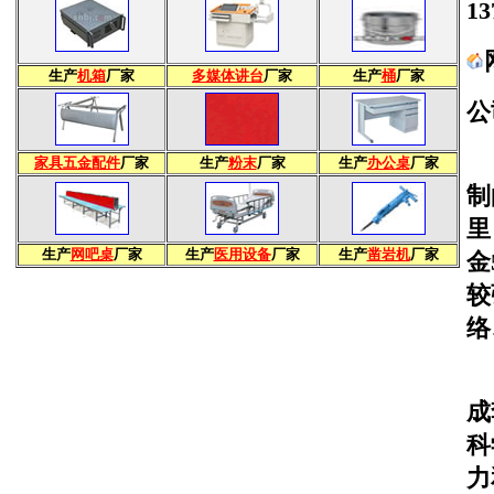
1
生产
机箱
厂家
多媒体讲台
厂家
生产
桶
厂家
公
家具五金配件
厂家
生产
粉末
厂家
生产
办公桌
厂家
制
里
生产
网吧桌
厂家
生产
医用设备
厂家
生产
凿岩机
厂家
金
较
络
建
成
科
力