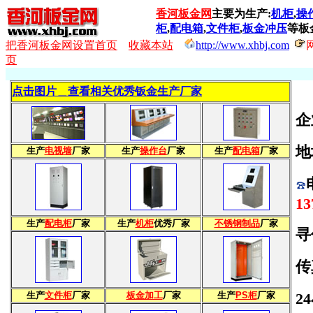
香河板金网
主要为生产:
机柜
,
操
柜
,
配电箱
,
文件柜
,
板金冲压
等板
把香河板金网设置首页
收藏本站
http://www.xhbj.com
页
点击图片＿查看相关优秀钣金生产厂家
企
地
生产
电视墙
厂家
生产
操作台
厂家
生产
配电箱
厂家
13
生产
配电柜
厂家
生产
机柜
优秀厂家
不锈钢制品
厂家
生产
文件柜
厂家
板金加工
厂家
生产
PS柜
厂家
2