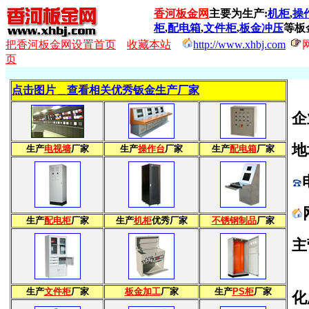
香河板金网
主要为生产:
机柜
,
操
柜
,
配电箱
,
文件柜
,
板金冲压
等板
把香河板金网设置首页
收藏本站
http://www.xhbj.com
页
点击图片＿查看相关优秀钣金生产厂家
企
地
生产
电视墙
厂家
生产
操作台
厂家
生产
配电箱
厂家
生产
配电柜
厂家
生产
机柜
优秀厂家
不锈钢制品
厂家
主
本
生产
文件柜
厂家
板金加工
厂家
生产
PS柜
厂家
化