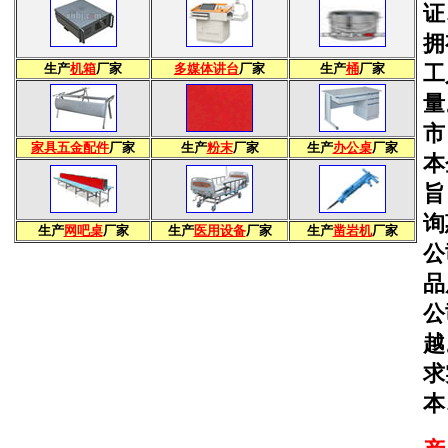
证
拥
生产
机箱
厂家
多媒体讲台
厂家
生产
桶
厂家
工
量
市
家具五金配件
厂家
生产
粉末
厂家
生产
办公桌
厂家
本
旨
询
生产
网吧桌
厂家
生产
医用设备
厂家
生产
凿岩机
厂家
公
品
公
越
求
本