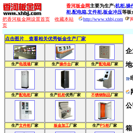
香河板金网
主要为生产:
机柜
,
操
柜
,
配电箱
,
文件柜
,
板金冲压
等板
把香河板金网设置首页
收藏本站
http://www.xhbj.com
页
点击图片＿查看相关优秀钣金生产厂家
企
地
生产
电视墙
厂家
生产
操作台
厂家
生产
配电箱
厂家
生产
配电柜
厂家
生产
机柜
优秀厂家
不锈钢制品
厂家
公
香
生产
文件柜
厂家
板金加工
厂家
生产
PS柜
厂家
箱