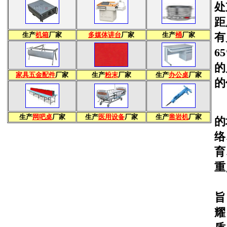
处
距
生产
机箱
厂家
多媒体讲台
厂家
生产
桶
厂家
有
6
的
家具五金配件
厂家
生产
粉末
厂家
生产
办公桌
厂家
的
生产
网吧桌
厂家
生产
医用设备
厂家
生产
凿岩机
厂家
的
络
育
重
本
旨
耀