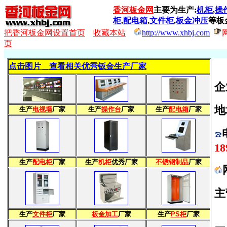
香河板金网
主要为生产:
机柜
,
操
柜
,
配电箱
,
文件柜
,
板金冲压
等板
把香河板金网设置首页
收藏本站
http://www.xhbj.com
页
点击图片＿查看相关优秀钣金生产厂家
企
地
生产
电视墙
厂家
生产
操作台
厂家
生产
配电箱
厂家
18
生产
配电柜
厂家
生产
机柜
优秀厂家
不锈钢制品
厂家
主
生产
文件柜
厂家
板金加工
厂家
生产
PS柜
厂家