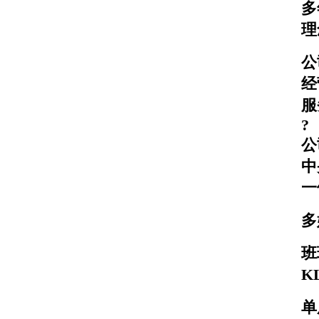
多
理
公
经
服
?
公
中
一
多
班
K
单