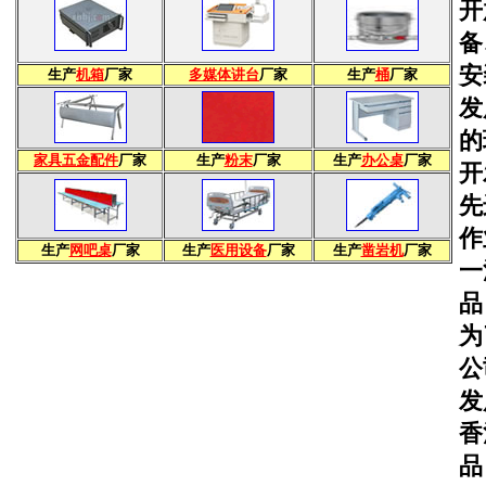
开
备
安
生产
机箱
厂家
多媒体讲台
厂家
生产
桶
厂家
发
的
家具五金配件
厂家
生产
粉末
厂家
生产
办公桌
厂家
开
先
作
生产
网吧桌
厂家
生产
医用设备
厂家
生产
凿岩机
厂家
一
品
为
公
发
香
品