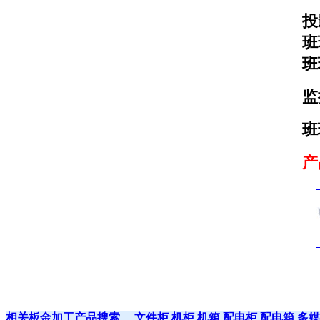
投
班
班
监
班
产
相关板金加工产品搜索
文件柜
机柜
机箱
配电柜
配电箱
多媒