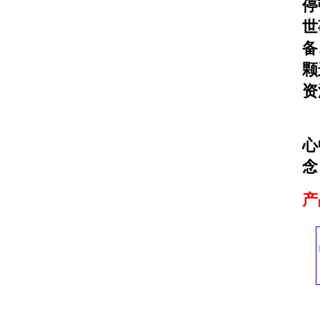
停
世
备
颗
资
发
心
念
产