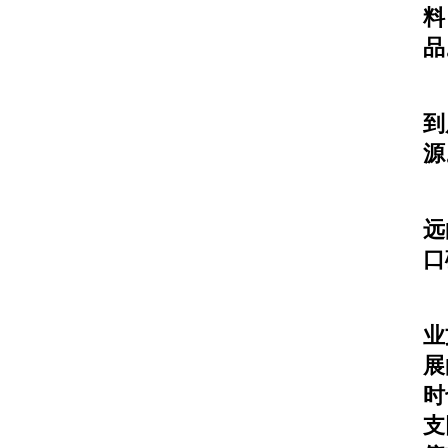
料
品
企
到
源
我
远
口
一
业
展
时
支