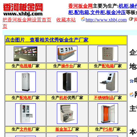
香河板金网
主要为生产:
机柜
,
操
柜
,
配电箱
,
文件柜
,
板金冲压
等板
把香河板金网设置首页
收藏本站
http://www.xhbj.com
页
点击图片＿查看相关优秀钣金生产厂家
企
地
生产
电视墙
厂家
生产
操作台
厂家
生产
配电箱
厂家
生产
配电柜
厂家
生产
机柜
优秀厂家
不锈钢制品
厂家
主
我
生产
文件柜
厂家
板金加工
厂家
生产
PS柜
厂家
本