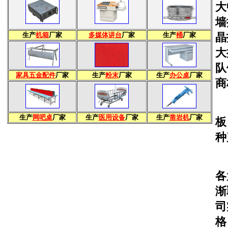
大
墙
生产
机箱
厂家
多媒体讲台
厂家
生产
桶
厂家
晶
大
队
家具五金配件
厂家
生产
粉末
厂家
生产
办公桌
厂家
商
生产
网吧桌
厂家
生产
医用设备
厂家
生产
凿岩机
厂家
板
种
自
各
渐
司
格