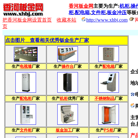
香河板金网
主要为生产:
机柜
,
操
柜
,
配电箱
,
文件柜
,
板金冲压
等板
把香河板金网设置首页
收藏本站
http://www.xhbj.com
页
点击图片＿查看相关优秀钣金生产厂家
生产
电视墙
厂家
生产
操作台
厂家
生产
配电箱
厂家
企
地
生产
配电柜
厂家
生产
机柜
优秀厂家
不锈钢制品
厂家
主
台
生产
文件柜
厂家
板金加工
厂家
生产
PS柜
厂家
产