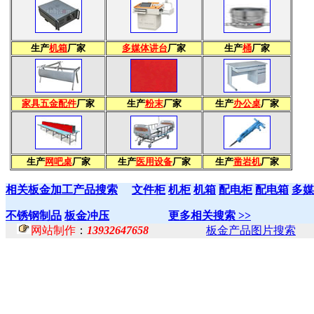
生产
机箱
厂家
多媒体讲台
厂家
生产
桶
厂家
家具五金配件
厂家
生产
粉末
厂家
生产
办公桌
厂家
生产
网吧桌
厂家
生产
医用设备
厂家
生产
凿岩机
厂家
相关板金加工产品搜索
文件柜
机柜
机箱
配电柜
配电箱
多媒
不锈钢制品
板金冲压
更多相关搜索 >>
网站制作
：
13932647658
板金产品图片搜索