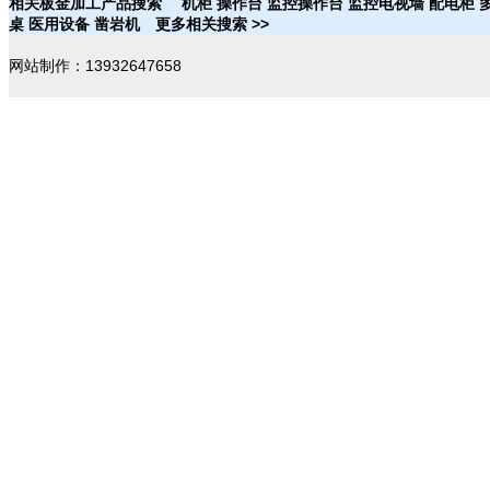
相关板金加工产品搜索
机柜
操作台
监控操作台
监控电视墙
配电柜
桌
医用设备
凿岩机
更多相关搜索 >>
网站制作：13932647658