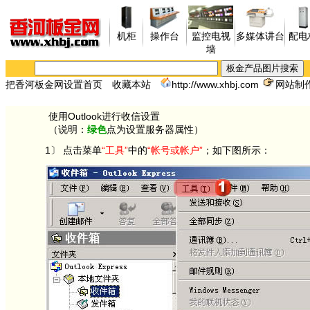
机柜
操作台
监控电视
多媒体讲台
配电
墙
把香河板金网设置首页
收藏本站
http://www.xhbj.com
网站制作：
使用Outlook进行收信设置
（说明：
绿色
点为设置服务器属性）
1〕 点击菜单
“工具”
中的
“帐号或帐户”
；如下图所示：